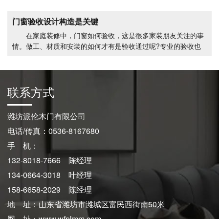
门窗验收设计构造是关键
在家庭装修中，门窗如何验收，这是很多家装朋友关注的事
木门
木门
情。做工、材质和安装的如何才有是验收通过呢?专业的验收也
有严格的
联系方式
潍坊派伦木门有限公司
电话/传真：0536-8167680
手 机：
132-8018-7666 陈经理
134-0664-3018 叶经理
158-6658-2029 陈经理
地 址：山东省潍坊市潍城区富民西街南50米
网 址：www.wfplmm.com