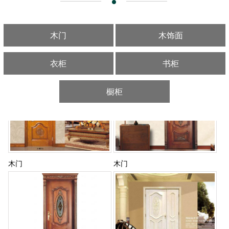
木门
木饰面
木门
木门
衣柜
书柜
橱柜
木门
木门