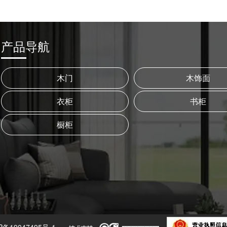
产品导航
木门
木饰面
衣柜
书柜
橱柜
P备19047495号-1